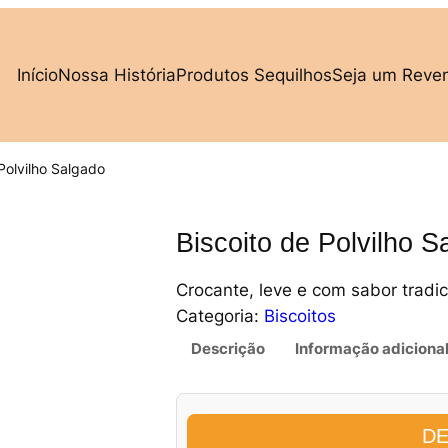
Início
Nossa História
Produtos Sequilhos
Seja um Reve
Polvilho Salgado
Biscoito de Polvilho S
Crocante, leve e com sabor tradic
Categoria:
Biscoitos
Descrição
Informação adiciona
DE