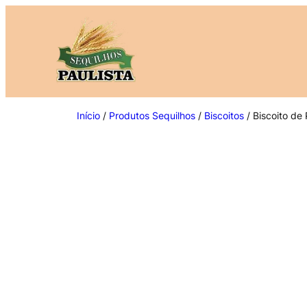
Pular
para
o
conteúdo
Início
/
Produtos Sequilhos
/
Biscoitos
/ Biscoito de 