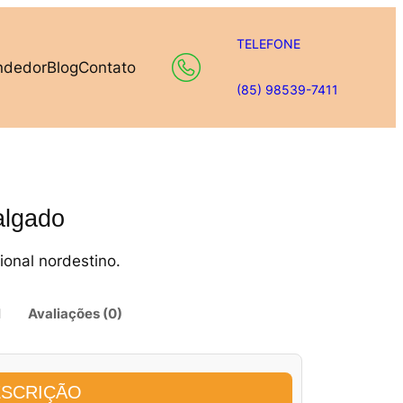
TELEFONE
ndedor
Blog
Contato
(85) 98539-7411
algado
ional nordestino.
l
Avaliações (0)
SCRIÇÃO