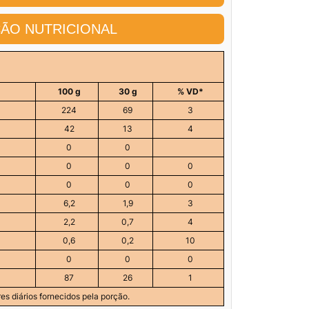
ÃO NUTRICIONAL
100 g
30 g
% VD*
224
69
3
42
13
4
0
0
0
0
0
0
0
0
6,2
1,9
3
2,2
0,7
4
0,6
0,2
10
0
0
0
87
26
1
es diários fornecidos pela porção.