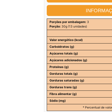
INFORMAÇ
Porções por embalagem:
3
Porção:
30g (13 unidades)
Valor energético (kcal)
Carboidratos (g)
Açúcares totais (g)
Açúcares adicionados (g)
Proteínas (g)
Gorduras totais (g)
Gorduras saturadas (g)
Gorduras trans (g)
Fibra alimentar (g)
Sódio (mg)
* Percentual de valor