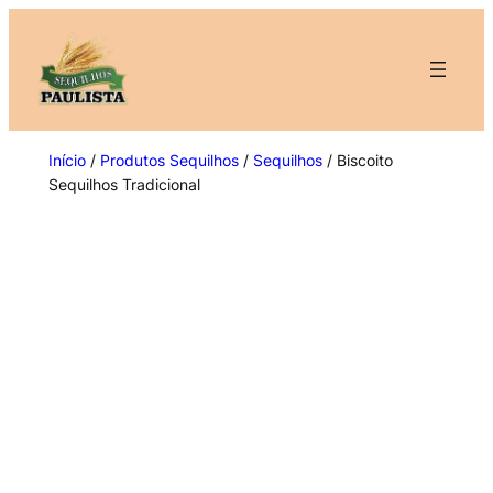
Pular
para
o
conteúdo
Início
/
Produtos Sequilhos
/
Sequilhos
/ Biscoito
Sequilhos Tradicional