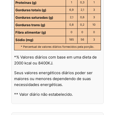
Proteínas (g)
1
0,3
1
Gorduras totais (g)
6,9
2,1
3
Gorduras saturadas (g)
2,1
0,6
3
Gorduras trans (g)
0,8
0,2
10
Fibra alimentar (g)
0
0
0
Sódio (mg)
185
56
3
* Percentual de valores diários fornecidos pela porção.
*% Valores diários com base em uma dieta de
2000 kcal ou 8400KJ.
Seus valores energéticos diários poder ser
maiores ou menores dependendo de suas
necessidades energéticas.
** Valor diário não estabelecido.