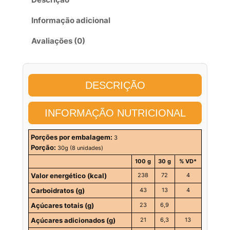
Informação adicional
Avaliações (0)
DESCRIÇÃO
INFORMAÇÃO NUTRICIONAL
Porções por embalagem:
3
Porção:
30g (8 unidades)
100 g
30 g
% VD*
Valor energético (kcal)
238
72
4
Carboidratos (g)
43
13
4
Açúcares totais (g)
23
6,9
Açúcares adicionados (g)
21
6,3
13